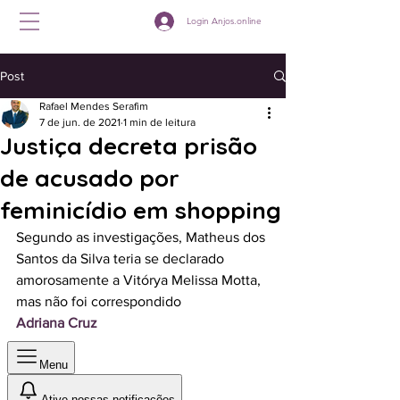
Login Anjos.online
Post
Rafael Mendes Serafim
7 de jun. de 2021
1 min de leitura
Justiça decreta prisão
de acusado por
feminicídio em shopping
Segundo as investigações, Matheus dos 
Santos da Silva teria se declarado 
amorosamente a Vitórya Melissa Motta, 
mas não foi correspondido
Adriana Cruz